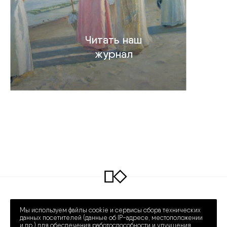
Читать наш
журнал
INFO@COLLECTART.RU
+7 (495) 648-62-42
Мы используем файлы cookie и сервисы сбора технических
ПРЕЧИСТЕНКА 30/2
ПН – СБ 12:00 – 20:00
данных посетителей (данные об IP-адресе, местоположении
и др.) для обеспечения работоспособности и улучшения