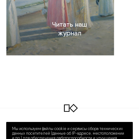
Читать наш
журнал
INFO@COLLECTART.RU
+7 (495) 648-62-42
Мы используем файлы cookie и сервисы сбора технических
ПРЕЧИСТЕНКА 30/2
ПН – СБ 12:00 – 20:00
данных посетителей (данные об IP-адресе, местоположении
и др.) для обеспечения работоспособности и улучшения