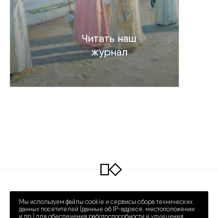
Читать наш
журнал
INFO@COLLECTART.RU
+7 (495) 648-62-42
Мы используем файлы cookie и сервисы сбора технических
ПРЕЧИСТЕНКА 30/2
ПН – СБ 12:00 – 20:00
данных посетителей (данные об IP-адресе, местоположении
и др.) для обеспечения работоспособности и улучшения