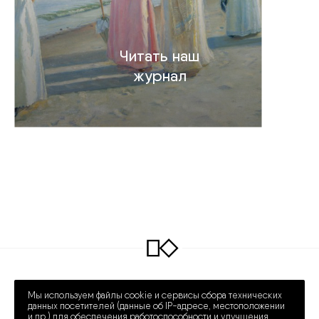
Читать наш
журнал
INFO@COLLECTART.RU
+7 (495) 648-62-42
Мы используем файлы cookie и сервисы сбора технических
ПРЕЧИСТЕНКА 30/2
ПН – СБ 12:00 – 20:00
данных посетителей (данные об IP-адресе, местоположении
и др.) для обеспечения работоспособности и улучшения