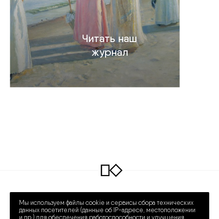
Читать наш
журнал
INFO@COLLECTART.RU
+7 (495) 648-62-42
Мы используем файлы cookie и сервисы сбора технических
ПРЕЧИСТЕНКА 30/2
ПН – СБ 12:00 – 20:00
данных посетителей (данные об IP-адресе, местоположении
и др.) для обеспечения работоспособности и улучшения