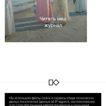
Читать наш
журнал
INFO@COLLECTART.RU
+7 (495) 648-62-42
Мы используем файлы cookie и сервисы сбора технических
ПРЕЧИСТЕНКА 30/2
ПН – СБ 12:00 – 20:00
данных посетителей (данные об IP-адресе, местоположении
и др.) для обеспечения работоспособности и улучшения