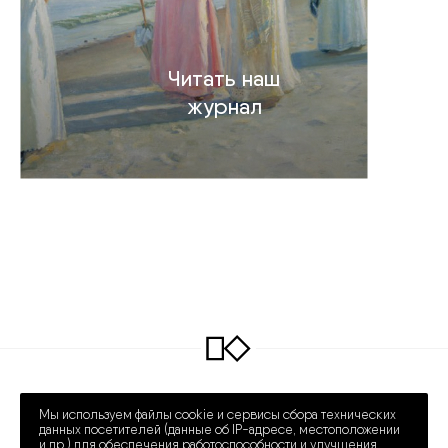
Читать наш
журнал
INFO@COLLECTART.RU
+7 (495) 648-62-42
Мы используем файлы cookie и сервисы сбора технических
ПРЕЧИСТЕНКА 30/2
ПН – СБ 12:00 – 20:00
данных посетителей (данные об IP-адресе, местоположении
и др.) для обеспечения работоспособности и улучшения