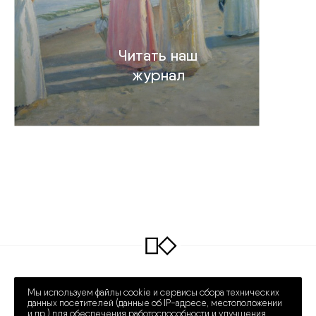
Читать наш
журнал
INFO@COLLECTART.RU
+7 (495) 648-62-42
Мы используем файлы cookie и сервисы сбора технических
ПРЕЧИСТЕНКА 30/2
ПН – СБ 12:00 – 20:00
данных посетителей (данные об IP-адресе, местоположении
и др.) для обеспечения работоспособности и улучшения