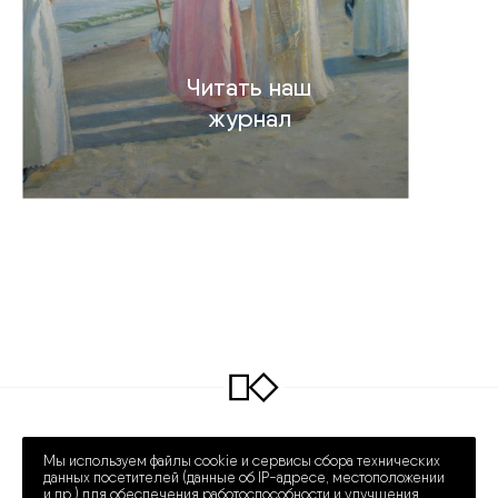
Читать наш
журнал
INFO@COLLECTART.RU
+7 (495) 648-62-42
Мы используем файлы cookie и сервисы сбора технических
ПРЕЧИСТЕНКА 30/2
ПН – СБ 12:00 – 20:00
данных посетителей (данные об IP-адресе, местоположении
и др.) для обеспечения работоспособности и улучшения