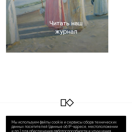
Читать наш
журнал
INFO@COLLECTART.RU
+7 (495) 648-62-42
Мы используем файлы cookie и сервисы сбора технических
ПРЕЧИСТЕНКА 30/2
ПН – СБ 12:00 – 20:00
данных посетителей (данные об IP-адресе, местоположении
и др.) для обеспечения работоспособности и улучшения