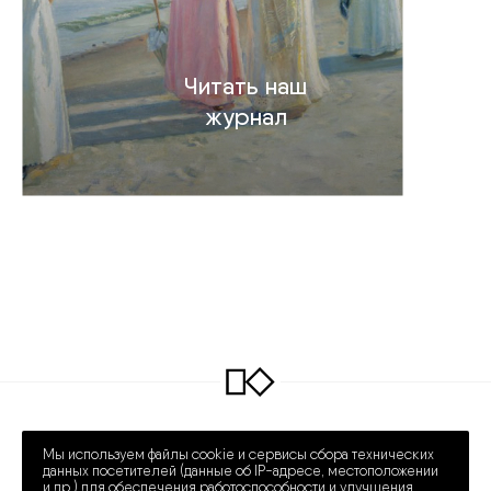
Читать наш
журнал
INFO@COLLECTART.RU
+7 (495) 648-62-42
Мы используем файлы cookie и сервисы сбора технических
ПРЕЧИСТЕНКА 30/2
ПН – СБ 12:00 – 20:00
данных посетителей (данные об IP-адресе, местоположении
и др.) для обеспечения работоспособности и улучшения