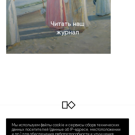
Читать наш
журнал
INFO@COLLECTART.RU
+7 (495) 648-62-42
Мы используем файлы cookie и сервисы сбора технических
ПРЕЧИСТЕНКА 30/2
ПН – СБ 12:00 – 20:00
данных посетителей (данные об IP-адресе, местоположении
и др.) для обеспечения работоспособности и улучшения