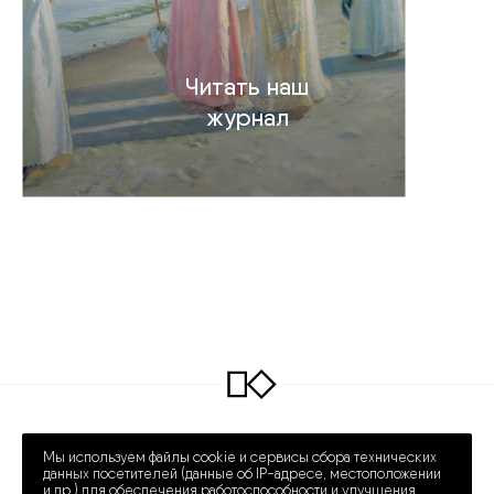
Читать наш
журнал
INFO@COLLECTART.RU
+7 (495) 648-62-42
Мы используем файлы cookie и сервисы сбора технических
ПРЕЧИСТЕНКА 30/2
ПН – СБ 12:00 – 20:00
данных посетителей (данные об IP-адресе, местоположении
и др.) для обеспечения работоспособности и улучшения