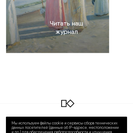
Читать наш
журнал
INFO@COLLECTART.RU
+7 (495) 648-62-42
Мы используем файлы cookie и сервисы сбора технических
ПРЕЧИСТЕНКА 30/2
ПН – СБ 12:00 – 20:00
данных посетителей (данные об IP-адресе, местоположении
и др.) для обеспечения работоспособности и улучшения