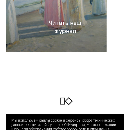
Читать наш
журнал
INFO@COLLECTART.RU
+7 (495) 648-62-42
Мы используем файлы cookie и сервисы сбора технических
ПРЕЧИСТЕНКА 30/2
ПН – СБ 12:00 – 20:00
данных посетителей (данные об IP-адресе, местоположении
и др.) для обеспечения работоспособности и улучшения