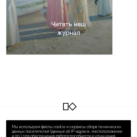
Читать наш
журнал
INFO@COLLECTART.RU
+7 (495) 648-62-42
Мы используем файлы cookie и сервисы сбора технических
ПРЕЧИСТЕНКА 30/2
ПН – СБ 12:00 – 20:00
данных посетителей (данные об IP-адресе, местоположении
и др.) для обеспечения работоспособности и улучшения